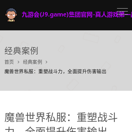
经典案例
首页
经典案例
魔兽世界私服：重塑战斗力，全面提升伤害输出
魔兽世界私服：重塑战斗
力，全面提升伤害输出