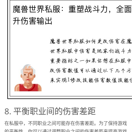
8. 平衡职业间的伤害差距
在私服中，不同职业之间可能存在伤害差距。为了保持游戏
的平衡性，你可以通过调整职业之间的伤害差距来提高游戏